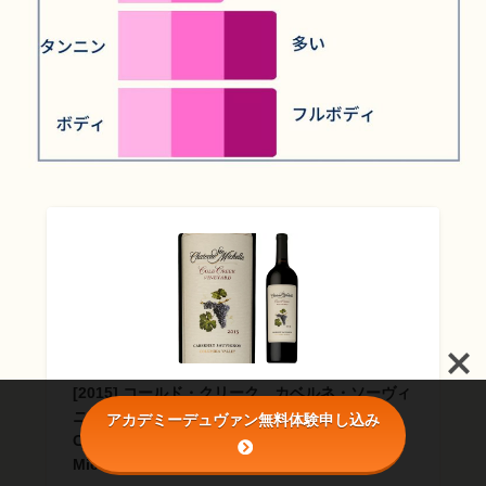
[2015] コールド・クリーク カベルネ・ソーヴィ
ニヨン シャトー・サン・ミッシェル [Cold
アカデミーデュヴァン無料体験申し込み
Creek Cabernet Sauvignon Chateau Ste
Michelle] （アメリカ／ワシントン）