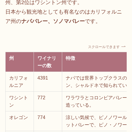
州、第2位はワシントン州です。
日本から観光地としても有名なのはカリフォルニ
ア州の
ナパバレー、ソノマバレー
です。
スクロールできます
州
ワイナリ
特徴
ーの数
カリフォ
4391
ナパでは世界トップクラスのシ
ルニア
ン、シャルドネで知られている
ワシント
772
ワラワラとコロンビアバレーが
ン
造っている。
オレゴン
774
涼しい気候で、ピノノワールだ
ットバレーで、ピノ・ノワール