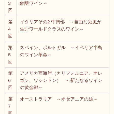
3
銘醸ワイン～
回
第
イタリアその2 中南部 ～自由な気風が
4
生むワールドクラスのワイン～
回
第
スペイン、ポルトガル ～イベリア半島
5
のワイン革命～
回
第
アメリカ西海岸（カリフォルニア、オレ
6
ゴン、ワシントン） ～新たなるワイン
回
の黄金郷～
第
オーストラリア ～オセアニアの雄～
7
回