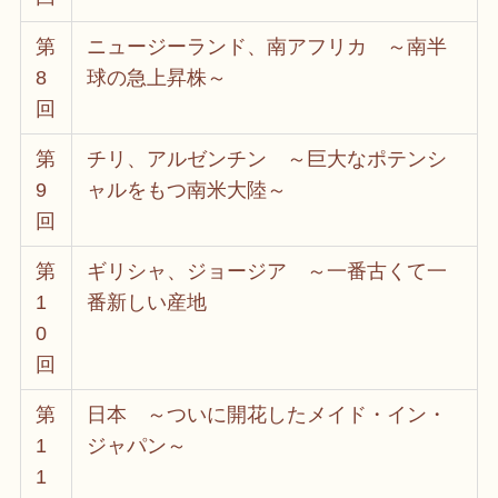
第
ニュージーランド、南アフリカ ～南半
8
球の急上昇株～
回
第
チリ、アルゼンチン ～巨大なポテンシ
9
ャルをもつ南米大陸～
回
第
ギリシャ、ジョージア ～一番古くて一
1
番新しい産地
0
回
第
日本 ～ついに開花したメイド・イン・
1
ジャパン～
1