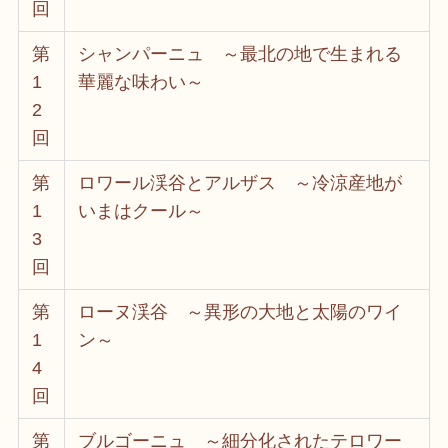
回
第
シャンパーニュ ～最北の地で生まれる
1
華麗な味わい～
2
回
第
ロワール渓谷とアルザス ～冷涼産地が
1
いまはクール～
3
回
第
ローヌ渓谷 ～異形の大地と太陽のワイ
1
ン～
4
回
第
ブルゴーニュ ～細分化されたテロワー